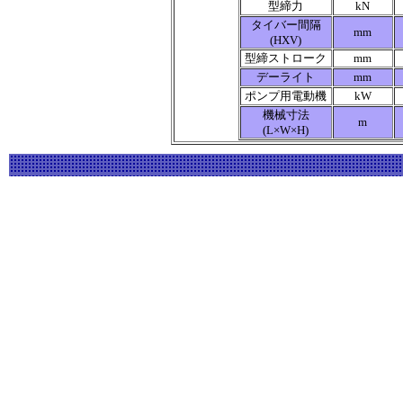
型締力
kN
タイバー間隔
mm
(HXV)
型締ストローク
mm
デーライト
mm
ポンプ用電動機
kW
機械寸法
m
(L×W×H)