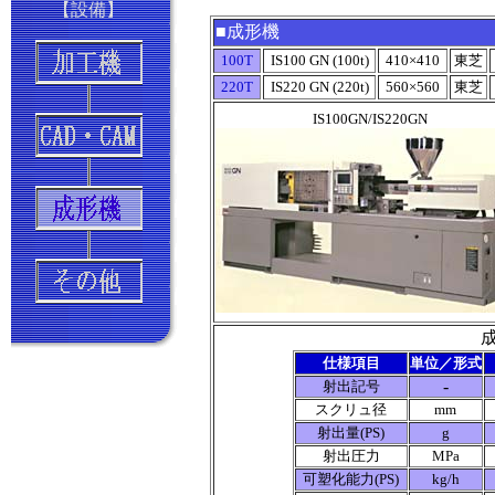
【設備】
■成形機
100T
IS100 GN (100t)
410×410
東芝
220T
IS220 GN (220t)
560×560
東芝
IS100GN/IS220GN
仕様項目
単位／形式
-
射出記号
スクリュ径
mm
射出量(PS)
g
射出圧力
MPa
可塑化能力(PS)
kg/h