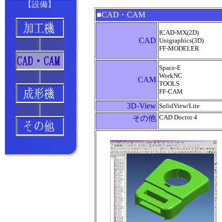
【設備】
■CAD・CAM
ICAD-MX(2D)
CAD
Unigraphics(3D)
FF-MODELER
Space-E
WorkNC
CAM
TOOLS
FF-CAM
3D-View
SolidView/Lite
CAD Doctor 4
その他