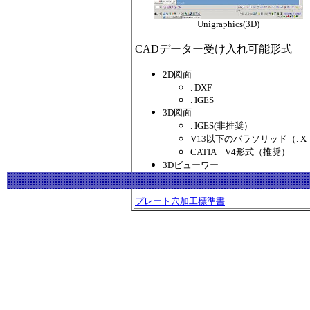
Unigraphics(3D)
CADデーター受け入れ可能形式
2D図面
. DXF
. IGES
3D図面
. IGES(非推奨）
V13以下のパラソリッド（. X_T
CATIA V4形式（推奨）
3Dビューワー
. SFX
プレート穴加工標準書