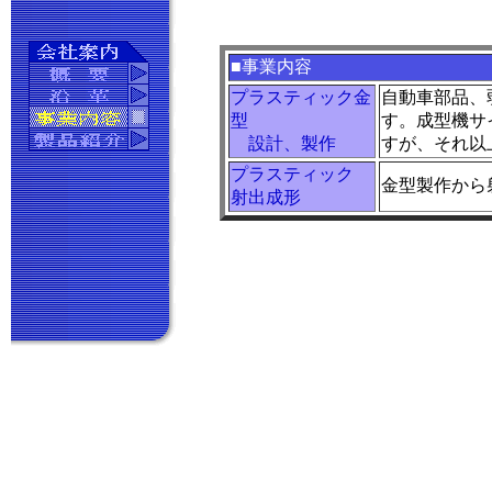
■事業内容
プラスティック金
自動車部品、
型
す。成型機サ
設計、製作
すが、それ以
プラスティック
金型製作から
射出成形