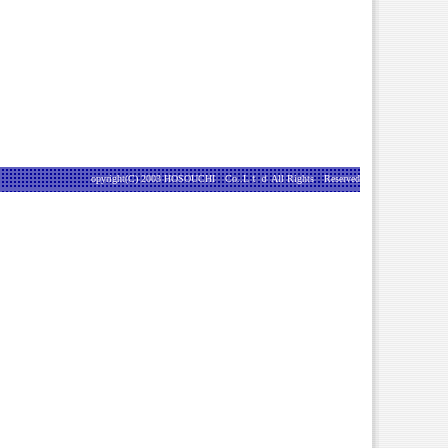
opyright(C) 2003 HOSOUCHI Co..Lｔｄ All Rights Reserved